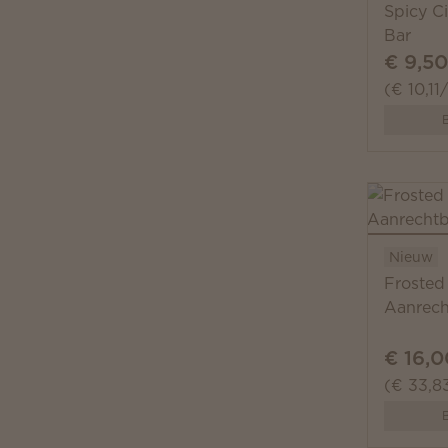
Spicy C
Bar
€ 9,50
(€ 10,11
B
Nieuw
Frosted
Aanrech
€ 16,0
(€ 33,83
B