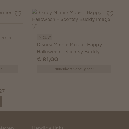
Nieuw
armer
Disney Minnie Mouse: Happy
Halloween – Scentsy Buddy
€ 81,00
ar
Binnenkort verkrijgbaar
27
-leven
Handige links