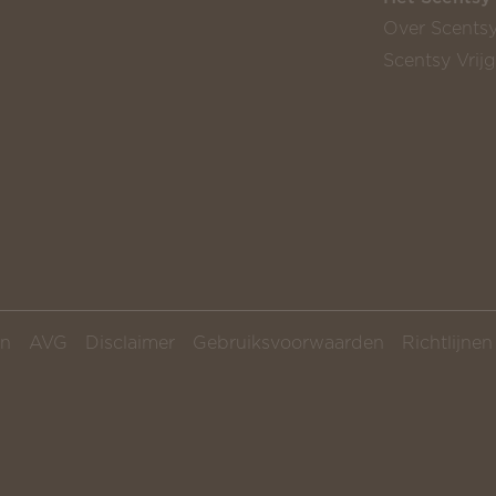
Over Scents
Scentsy Vrij
en
AVG
Disclaimer
Gebruiksvoorwaarden
Richtlijne