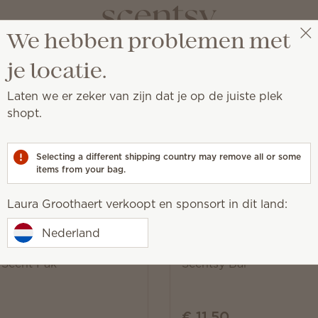
We hebben problemen met
Laura Groothaert
Selecteer een party
je locatie.
Laten we er zeker van zijn dat je op de juiste plek
shopt.
 van de herfst oproepen
Selecting a different shipping country may remove all or some
items from your bag.
Laura Groothaert verkoopt en sponsort in dit land:
Nieuw
Nederland
rightfully Delightful –
Disney Frightfully Deligh
 Scent Pak
Scentsy Bar
€ 11,50