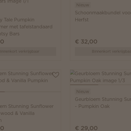
Nieuw
Schoonmaakbundel voo
ry Tale Pumpkin
Herfst
mer met tafelstandaard
ntsy Bars
00
€ 32,00
innenkort verkrijgbaar
Binnenkort verkrijgba
Nieuw
Geurbloem Stunning Su
em Stunning Sunflower
- Pumpkin Oak
lwood & Vanilla
n
00
€ 29,00