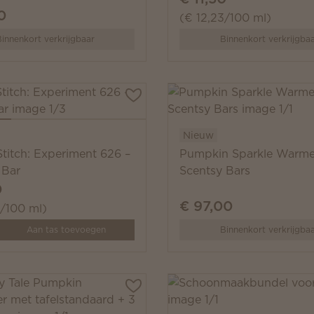
0
(€ 12,23/100 ml)
innenkort verkrijgbaar
Binnenkort verkrijgba
Nieuw
Stitch: Experiment 626 –
Pumpkin Sparkle Warme
 Bar
Scentsy Bars
0
€ 97,00
3/100 ml)
y
Aan tas toevoegen
Binnenkort verkrijgba