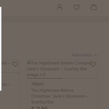
Winkeltas beki
Verlanglijst
Relevantie
Nieuw
tful –
The Nightmare Before
Christmas: Jack's Obsession –
Scentsy Bar
€ 11,50