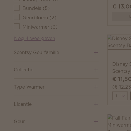
€ 13,0
Bundels
(
5
)
B
Geurbloem
(
2
)
Miniwarmer
(
3
)
Nog 4 weergeven
Scentsy Geurfamilie
Disney 
Collectie
Scentsy
€ 11,5
Type Warmer
(€ 12,2
Quantit
Licentie
Geur