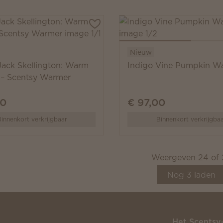
Nieuw
Jack Skellington: Warm
Indigo Vine Pumpkin W
 – Scentsy Warmer
00
€ 97,00
innenkort verkrijgbaar
Binnenkort verkrijgba
Weergeven
24
of
Nog
3
laden
Het Scentsy