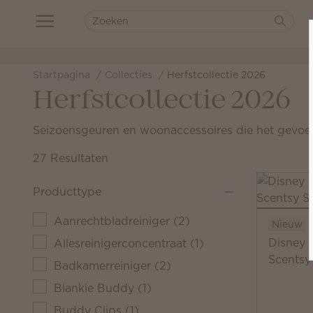
Startpagina
Collecties
Herfstcollectie 2026
Herfstcollectie 2026
Seizoensgeuren en woonaccessoires die het gevoel
27 Resultaten
Producttype
Aanrechtbladreiniger
(
2
)
Nieuw
Disney F
Allesreinigerconcentraat
(
1
)
Scentsy
Badkamerreiniger
(
2
)
Blankie Buddy
(
1
)
Buddy Clips
(
1
)